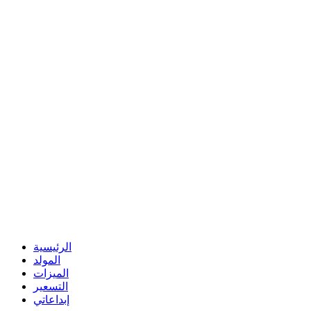
الرئيسية
المولد
الميزات
التسعير
إبداعاتي